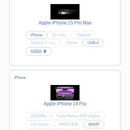
Apple iPhone 15 Pro Max
iPhone
Pro Max
Titanium
5倍光学ズーム
120mm
USB-C
顔認証 📙
iPhone
Apple iPhone 14 Pro
質量206g
Super Retina XDR display
A16 Bionic
4800万画素
4K60P