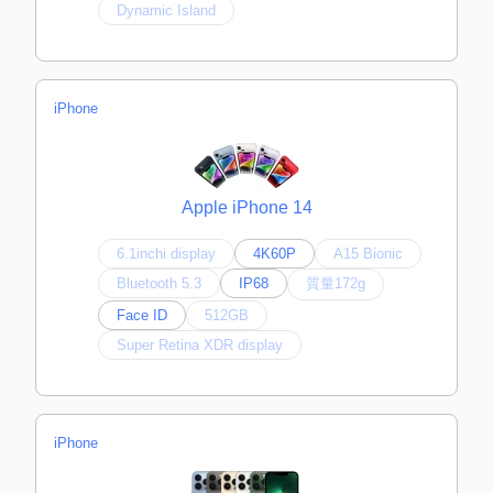
Dynamic Island
iPhone
Apple iPhone 14
6.1inchi display
4K60P
A15 Bionic
Bluetooth 5.3
IP68
質量172g
Face ID
512GB
Super Retina XDR display
iPhone