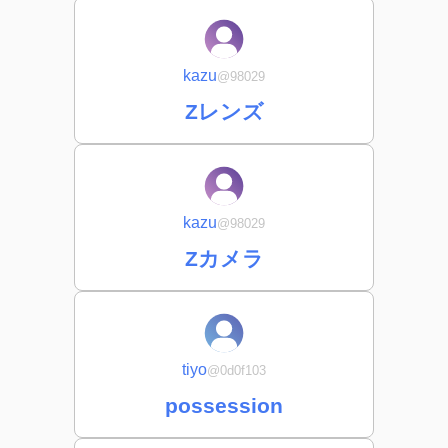
kazu
@98029
Zレンズ
kazu
@98029
Zカメラ
tiyo
@0d0f103
possession