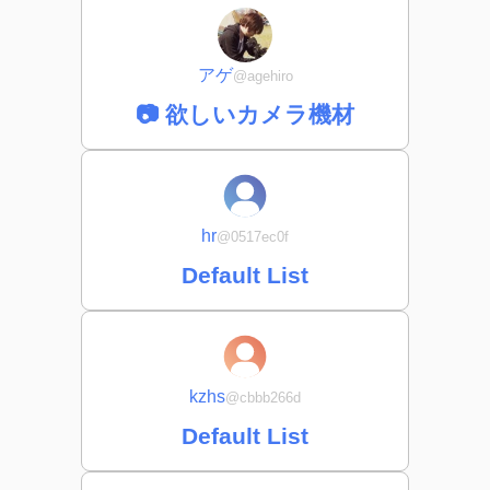
アゲ
@agehiro
📷 欲しいカメラ機材
hr
@0517ec0f
Default List
kzhs
@cbbb266d
Default List