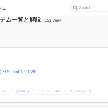
テム
アイテム一覧と解説
151 View
 XF56mmF1.2 R WR
.14倍
質量445g
フィルター67mm
絞り羽枚数11枚