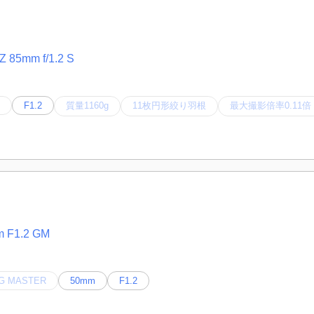
 85mm f/1.2 S
F1.2
質量1160g
11枚円形絞り羽根
最大撮影倍率0.11倍
 F1.2 GM
G MASTER
50mm
F1.2