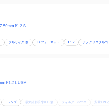
 50mm f/1.2 S
e
フルサイズ 📙
FXフォーマット
F1.2
ナノクリスタルコ
m F1.2 L USM
Lレンズ
最大撮影倍率0.12倍
フィルター82mm
質量1195