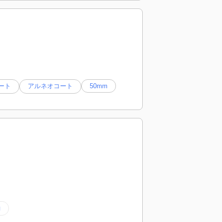
ート
アルネオコート
50mm
g