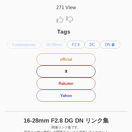
271 View
Tags
Contemporary
16-28mm
F2.8
DC
DN 📙
official
X
Rakuten
Yahoo
16-28mm F2.8 DG DN リンク集
関連リンク集です。