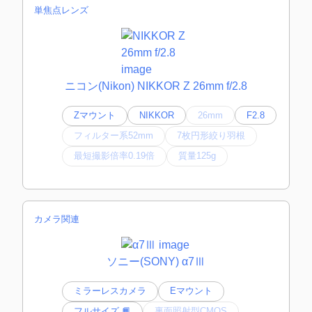
単焦点レンズ
ニコン(Nikon) NIKKOR Z 26mm f/2.8
Zマウント
NIKKOR
26mm
F2.8
フィルター系52mm
7枚円形絞り羽根
最短撮影倍率0.19倍
質量125g
カメラ関連
ソニー(SONY) α7Ⅲ
ミラーレスカメラ
Eマウント
フルサイズ 📙
裏面照射型CMOS