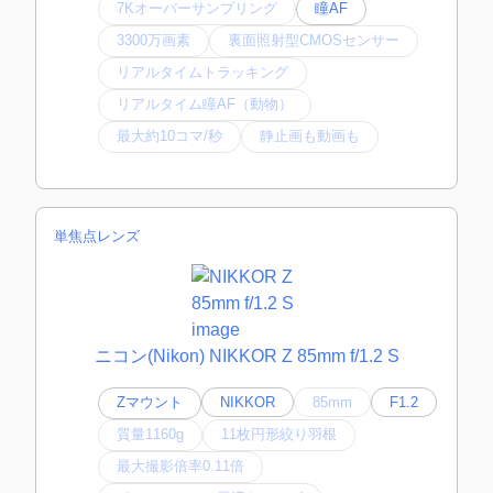
7Kオーバーサンプリング
瞳AF
3300万画素
裏面照射型CMOSセンサー
リアルタイムトラッキング
リアルタイム瞳AF（動物）
最大約10コマ/秒
静止画も動画も
単焦点レンズ
ニコン(Nikon) NIKKOR Z 85mm f/1.2 S
Zマウント
NIKKOR
85mm
F1.2
質量1160g
11枚円形絞り羽根
最大撮影倍率0.11倍