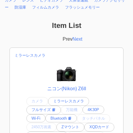
カメラ
レンズ
ビデオカメラ
天体望遠鏡
カメラアクセサリ
ー
防湿庫
フィルムカメラ
フラッシュメモリー
Item List
Prev
Next
ミラーレスカメラ
ニコン(Nikon) Z6II
カメラ
ミラーレスカメラ
フルサイズ 📙
万能機
4K30P
Wi-Fi
Bluetooth 📙
タッチパネル
2450万画素
Zマウント
XQDカード