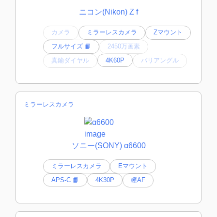
ニコン(Nikon) Z f
カメラ
ミラーレスカメラ
Zマウント
フルサイズ 📙
2450万画素
真鍮ダイヤル
4K60P
バリアングル
ミラーレスカメラ
ソニー(SONY) α6600
ミラーレスカメラ
Eマウント
APS-C 📙
4K30P
瞳AF