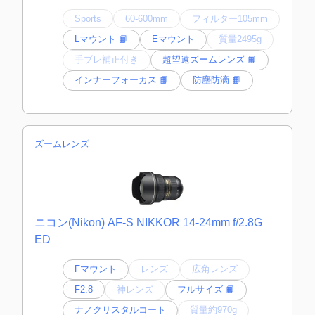
Sports
60-600mm
フィルター105mm
Lマウント 📙
Eマウント
質量2495g
手ブレ補正付き
超望遠ズームレンズ 📙
インナーフォーカス 📙
防塵防滴 📙
ズームレンズ
ニコン(Nikon) AF-S NIKKOR 14-24mm f/2.8G
ED
Fマウント
レンズ
広角レンズ
F2.8
神レンズ
フルサイズ 📙
ナノクリスタルコート
質量約970g