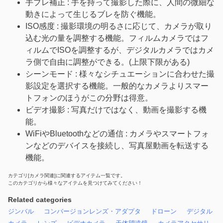
手ブレ補正 : 手を持って撮影した際に、人間の微細な
動きによって生じるブレを防ぐ機能。
ISO感度 : 撮影環境の明るさに応じて、カメラが取り
込む光の量を調整する機能。フィルムカメラではフ
ィルムでISOを調整するが、デジタルカメラではカメ
ラ側で自由に調整ができる。(上限下限がある)
シーンモード : 様々なシチュエーションに合わせた撮
影設定を選択する機能。一般的なカメラよりスマー
トフォンのほうがこの分野は得意。
ビデオ撮影 : 写真だけではなく、動画を撮影する機
能。
WiFiやBluetoothなどの通信 : カメラやスマートフォ
ンなどのデバイスを接続し、写真屋動画を転送する
機能。
カテゴリ[カメラ関連]に関連するアイテム一覧です。
このカテゴリから様々なアイテムを見つけてみてください！
Related categories
ジンバル
コンバージョンレンズ・アダプタ
ドローン
デジタル