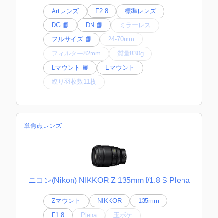
Artレンズ
F2.8
標準レンズ
DG 📙
DN 📙
ミラーレス
フルサイズ 📙
24-70mm
フィルター82mm
質量830g
Lマウント 📙
Eマウント
絞り羽枚数11枚
単焦点レンズ
ニコン(Nikon) NIKKOR Z 135mm f/1.8 S Plena
Zマウント
NIKKOR
135mm
F1.8
Plena
玉ボケ