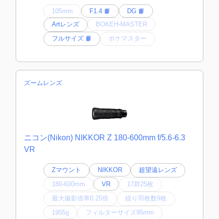
105mm
F1.4 📙
DG 📙
Artレンズ
BOKEH-MASTER
フルサイズ 📙
ボケマスター
ズームレンズ
ニコン(Nikon) NIKKOR Z 180-600mm f/5.6-6.3
VR
Zマウント
NIKKOR
超望遠レンズ
180-600mm
VR
17群25枚
最大撮影倍率0.25倍
絞り羽枚数9枚
1955g
フィルターサイズ95mm