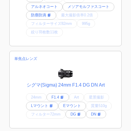
アルネオコート
メソアモルファスコート
防塵防滴 📙
最大撮影倍率0.2倍
フィルターサイズ82mm
995g
絞り羽枚数11枚
単焦点レンズ
シグマ(Sigma) 24mm F1.4 DG DN Art
24mm
F1.4 📙
Art
星景撮影
Lマウント 📙
Eマウント
質量510g
フィルター72mm
DG 📙
DN 📙