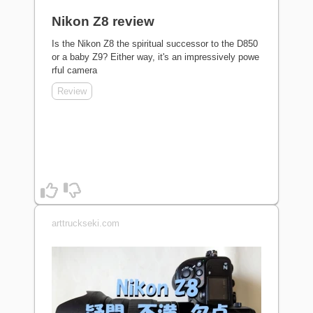
Nikon Z8 review
Is the Nikon Z8 the spiritual successor to the D850
or a baby Z9? Either way, it's an impressively powe
rful camera
Review
arttruckseki.com