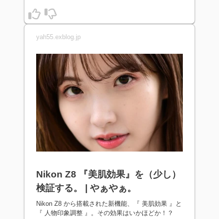
yah55.exblog.jp
Nikon Z8 『美肌効果』を（少し）
検証する。 | やぁやぁ。
Nikon Z8 から搭載された新機能、『 美肌効果 』と
『 人物印象調整 』。その効果はいかほどか！？