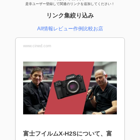
是非ユーザー登録して関連のリンクを追加してください！
リンク集絞り込み
All
情報
レビュー
作例
比較
お店
www.cined.com
富士フイルムX-H2Sについて、富