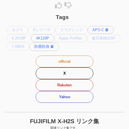
Tags
カメラ
Xシリーズ
フラグシップ
APS-C 📙
6.2K30P
4K120P
Apple ProRes
被写体検出AF
7.0IBIS
防塵防滴 📙
official
X
Rakuten
Yahoo
FUJIFILM X-H2S リンク集
関連リンク集です。