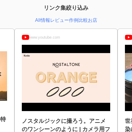
リンク集絞り込み
All
情報
レビュー
作例
比較
お店
www.youtube.com
)特
ノスタルジックに撮ろう。アニメ
世
のワンシーンのように | カメラ用フ
染