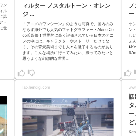
ィルター ノスタルトーン・オレン
ノ
ワン
ィル
ジ ...
ー
に温
ア・
「アニメのワンシーン」のような写真で、国内のみ
ケ
に世
ならず海外でも人気のフォトグラファー・Akine Co
ン
co氏監修！世界的に高く評価されている日本のアニ
し
メの中には、キャラクターやストーリーだけでな
ふ
く、その背景美術までも人々を魅了するものがあり
⬇️
ます。こんな場所に行ってみたい、撮ってみたいと
67m
思うような幻想的な世界...
lab.hendigi.com
www
話
タ
ー
ど
Ke