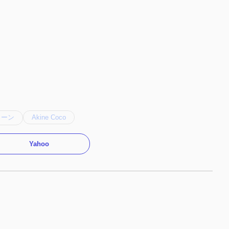
トーン
Akine Coco
Yahoo