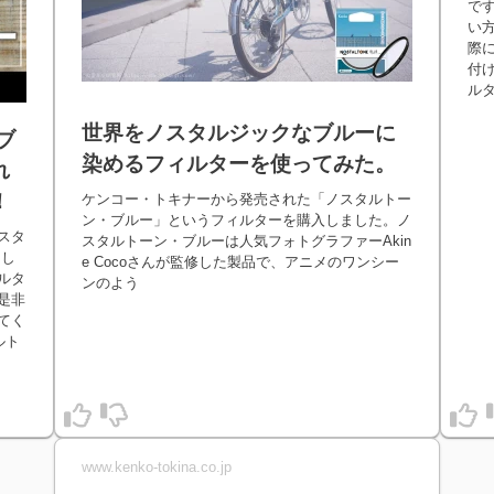
で
い
際
付
ル
世界をノスタルジックなブルーに
ブ
染めるフィルターを使ってみた。
れ
！
ケンコー・トキナーから発売された「ノスタルトー
ン・ブルー」というフィルターを購入しました。ノ
スタ
スタルトーン・ブルーは人気フォトグラファーAkin
をし
e Cocoさんが監修した製品で、アニメのワンシー
ルタ
ンのよう
是非
てく
ルト
www.kenko-tokina.co.jp