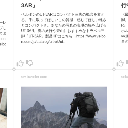
3AR」
行
ベルボンのUT-3ARはコンパクト三脚の概念を変え
《最
る。手に取ってほしいこの質感、感じてほしい軽さ
脚。
ーレ
とコンパクトさ。あなたの写真の表現の幅を広げる
R』】
プし
UT-3AR。春の旅行や登山におすすめなトラベル三
ホル
てま
脚「UT-3AR」製品HPはこちら→https://www.velbo
y
on.
n.com/jp/catalog/ultrek/ut...
量の
elbo
sw-traveler.com
sek