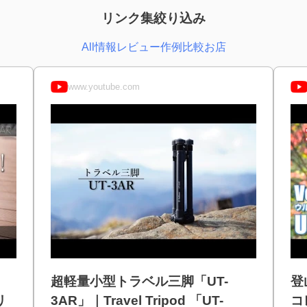
リンク集絞り込み
All
情報
レビュー
作例
比較
お店
www.youtube.com
超軽量小型トラベル三脚「UT-
登
リ
3AR」｜Travel Tripod 「UT-
コ