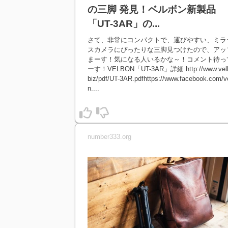
の三脚 発見！ベルボン新製品
「UT-3AR」の...
さて、非常にコンパクトで、運びやすい、ミラ
スカメラにぴったりな三脚見つけたので、アッ
まーす！気になる人いるかな～！コメント待っ
ーす！VELBON「UT-3AR」詳細 http://www.velb
biz/pdf/UT-3AR.pdfhttps://www.facebook.com/v
n....
number333.org